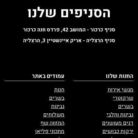
הסניפים שלנו
סניף כרכור - המושב 42, פרדס חנה כרכור
סניף הרצליה - אריק איינשטיין 3, הרצליה
החנות שלנו
עמודים באתר
מגשי אירוח
חנות
שרקוטרי
בשרים
בשרים
גבינות
גבינות וחלבי
משלוחים
דגים מעושנים
המזווה שף
ירקות כבושים
מתכוני פליאו