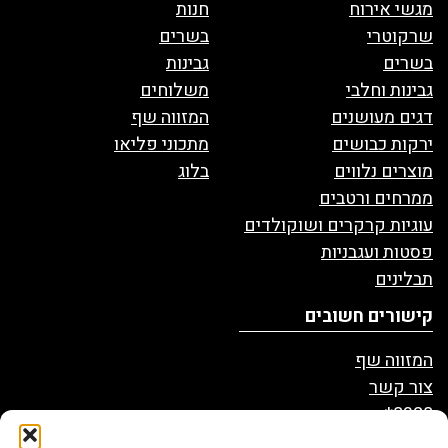
מגשי אירוח
חנות
שרקוטרי
בשרים
בשרים
גבינות
גבינות וחלבי
משלוחים
דגים מעושנים
המזווה שף
ירקות כבושים
מתכוני פליאו
מוצרים נלווים
בלוג
ממרחים ורטבים
עוגיות קרקרים ושוקולדים
פסטות ועגבניות
תבלינים
קישורים חשובים
המזווה שף
צור קשר
8328*
הצהרת נגישות