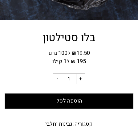
בלו סטילטון
19.50
₪
ל100 גרם
195
₪
ל1 קילו
-
+
הוספה לסל
קטגוריה:
גבינות וחלבי