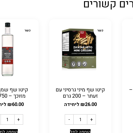
ים קשורים
כשר
כשר
–
קיטו שף מיני גרסיני עם
זעתר – 200 גרם
מזוכך – 750 מ"ל
26.00
₪
ליחידה
60.00
₪
ליח
+
-
+
הוספה לסל
הוספה לס