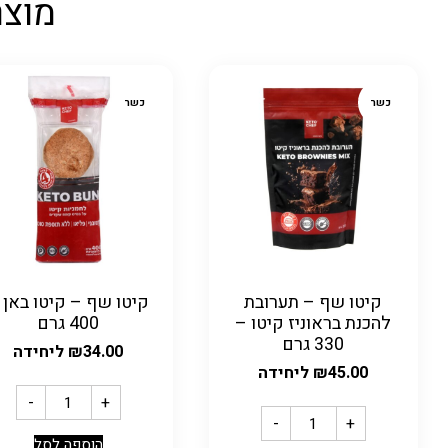
מוצר
כשר
כשר
קיטו שף – תערובת
קיטו שף – קיטו באן 
להכנת בראוניז קיטו –
400 גרם
330 גרם
34.00
₪
ליחידה
45.00
₪
ליחידה
-
+
-
+
הוספה לסל