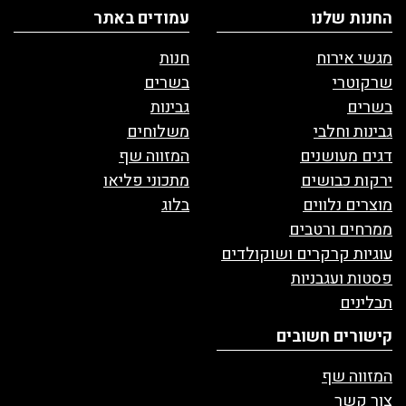
החנות שלנו
עמודים באתר
מגשי אירוח
חנות
שרקוטרי
בשרים
בשרים
גבינות
גבינות וחלבי
משלוחים
דגים מעושנים
המזווה שף
ירקות כבושים
מתכוני פליאו
מוצרים נלווים
בלוג
ממרחים ורטבים
עוגיות קרקרים ושוקולדים
פסטות ועגבניות
תבלינים
קישורים חשובים
המזווה שף
צור קשר