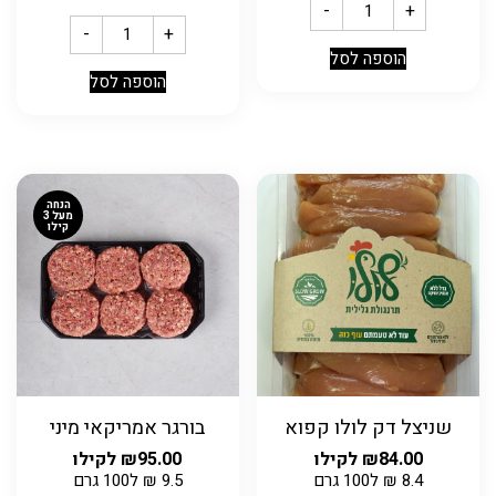
-
+
-
+
הוספה לסל
הוספה לסל
הנחה
מעל 3
קילו
שניצל דק לולו קפוא
בורגר אמריקאי מיני
84.00
₪
לקילו
95.00
₪
לקילו
8.4
₪
ל100 גרם
9.5
₪
ל100 גרם