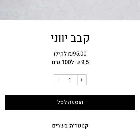
קבב יווני
95.00
₪
לקילו
9.5
₪
ל100 גרם
-
+
הוספה לסל
קטגוריה:
בשרים