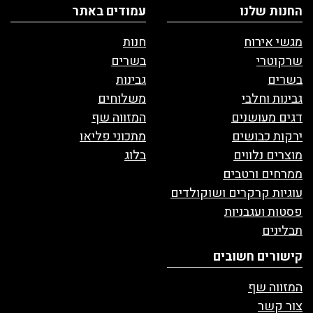
החנות שלנו
עמודים באתר
מגשי אירוח
חנות
שרקוטרי
בשרים
בשרים
גבינות
גבינות וחלבי
משלוחים
דגים מעושנים
המזווה שף
ירקות כבושים
מתכוני פליאו
מוצרים נלווים
בלוג
ממרחים ורטבים
עוגיות קרקרים ושוקולדים
פסטות ועגבניות
תבלינים
קישורים חשובים
המזווה שף
צור קשר