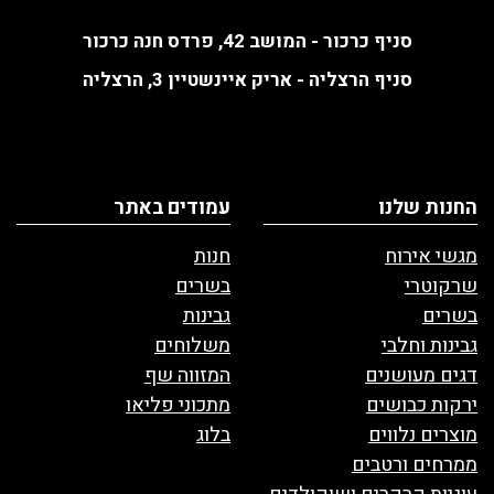
סניף כרכור - המושב 42, פרדס חנה כרכור
סניף הרצליה - אריק איינשטיין 3, הרצליה
החנות שלנו
עמודים באתר
מגשי אירוח
חנות
שרקוטרי
בשרים
בשרים
גבינות
גבינות וחלבי
משלוחים
דגים מעושנים
המזווה שף
ירקות כבושים
מתכוני פליאו
מוצרים נלווים
בלוג
ממרחים ורטבים