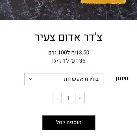
צ'דר אדום צעיר
13.50
₪
ל100 גרם
135
₪
ל1 קילו
חיתוך
-
+
הוספה לסל