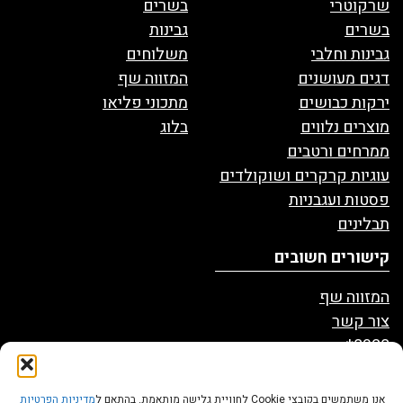
שרקוטרי
בשרים
בשרים
גבינות
גבינות וחלבי
משלוחים
דגים מעושנים
המזווה שף
ירקות כבושים
מתכוני פליאו
מוצרים נלווים
בלוג
ממרחים ורטבים
עוגיות קרקרים ושוקולדים
פסטות ועגבניות
תבלינים
קישורים חשובים
המזווה שף
צור קשר
8328*
הצהרת נגישות
מדיניות פרטיות
אנו משתמשים בקובצי Cookie לחוויית גלישה מותאמת. בהתאם ל
מדיניות הפרטיות