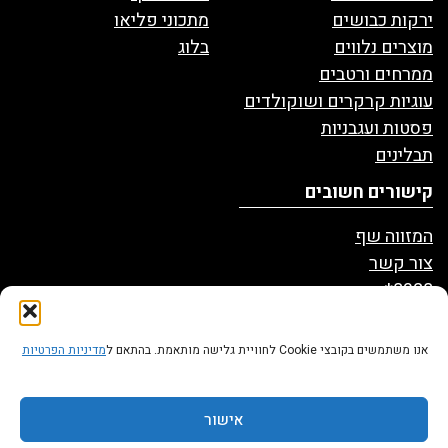
ירקות כבושים
מתכוני פליאו
מוצרים נלווים
בלוג
ממרחים ורטבים
עוגיות קרקרים ושוקולדים
פסטות ועגבניות
תבלינים
קישורים חשובים
המזווה שף
צור קשר
8328*
הצהרת נגישות
מדיניות פרטיות
אנו משתמשים בקובצי Cookie לחוויית גלישה מותאמת. בהתאם ל
מדיניות הפרטיות
תקנון אתר
0
אישור
עגלת קניות