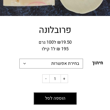
פרובלונה
19.50
₪
ל100 גרם
195
₪
ל1 קילו
חיתוך
-
+
הוספה לסל