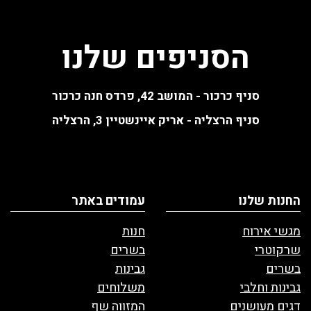
הסניפים שלנו
סניף כרכור - המושב 42, פרדס חנה כרכור
סניף הרצליה - אריק איינשטיין 3, הרצליה
החנות שלנו
עמודים באתר
מגשי אירוח
חנות
שרקוטרי
בשרים
בשרים
גבינות
גבינות וחלבי
משלוחים
דגים מעושנים
המזווה שף