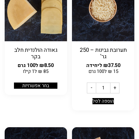
תערובת גבינות – 250
גאודה הולנדית חלב
גר'
בקר
37.50
₪
ליחידה
8.50
₪
ל100 גרם
15
₪
ל100 גרם
85
₪
ל1 קילו
בחר אפשרויות
-
+
הוספה לסל