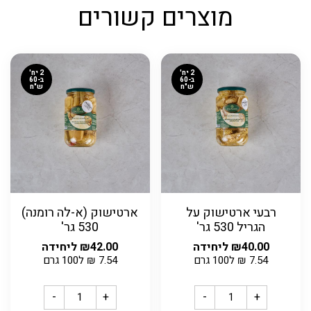
מוצרים קשורים
2 יח'
2 יח'
ב-60
ב-60
ש"ח
ש"ח
רבעי ארטישוק על
ארטישוק (א-לה רומנה)
הגריל 530 גר'
530 גר'
40.00
₪
ליחידה
42.00
₪
ליחידה
7.54
₪
ל100 גרם
7.54
₪
ל100 גרם
-
+
-
+