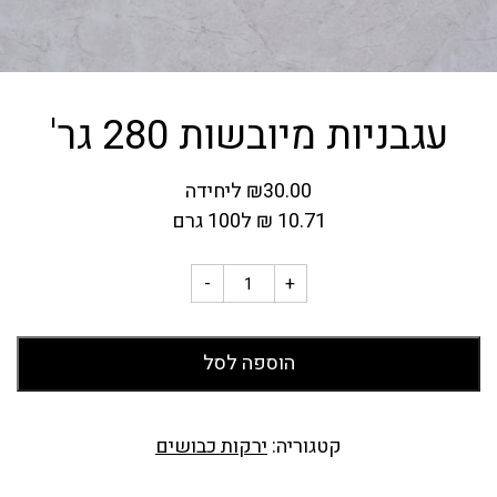
עגבניות מיובשות 280 גר'
30.00
₪
ליחידה
10.71
₪
ל100 גרם
-
+
הוספה לסל
קטגוריה:
ירקות כבושים