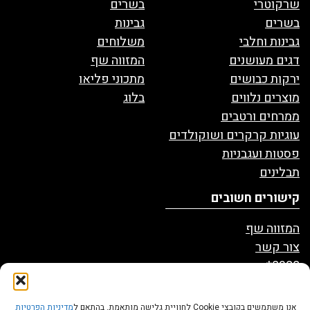
שרקוטרי
בשרים
בשרים
גבינות
גבינות וחלבי
משלוחים
דגים מעושנים
המזווה שף
ירקות כבושים
מתכוני פליאו
מוצרים נלווים
בלוג
ממרחים ורטבים
עוגיות קרקרים ושוקולדים
פסטות ועגבניות
תבלינים
קישורים חשובים
המזווה שף
צור קשר
8328*
הצהרת נגישות
מדיניות פרטיות
אנו משתמשים בקובצי Cookie לחוויית גלישה מותאמת. בהתאם ל
מדיניות הפרטיות