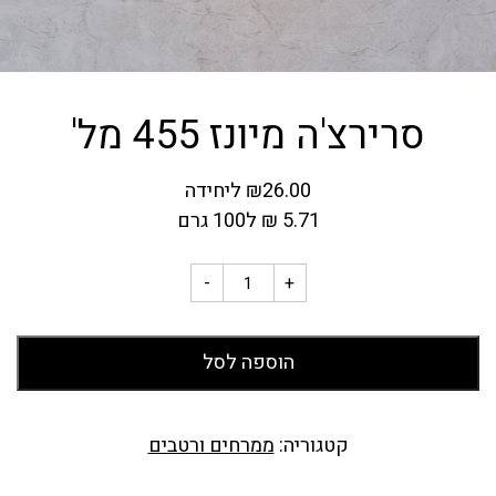
סרירצ'ה מיונז 455 מל'
26.00
₪
ליחידה
5.71
₪
ל100 גרם
-
+
הוספה לסל
קטגוריה:
ממרחים ורטבים