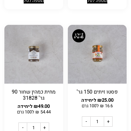
הוספה לסל
הוספה לסל
2 יח' ב
45 ש"ח
פסטו זיתים 150 גר'
מחית כמהין שחור 90
גר' 31828
25.00
₪
ליחידה
16.6
₪
ל100 גרם
49.00
₪
ליחידה
54.44
₪
ל100 גרם
-
+
-
+