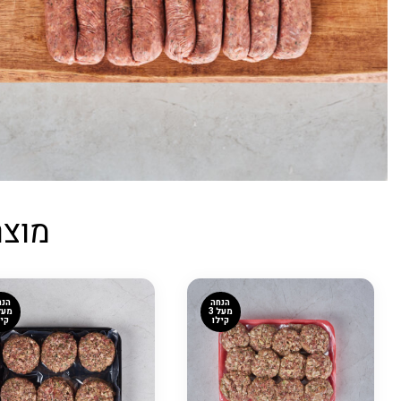
מוצר
הנחה
הנח
מעל 3
קילו
קיל