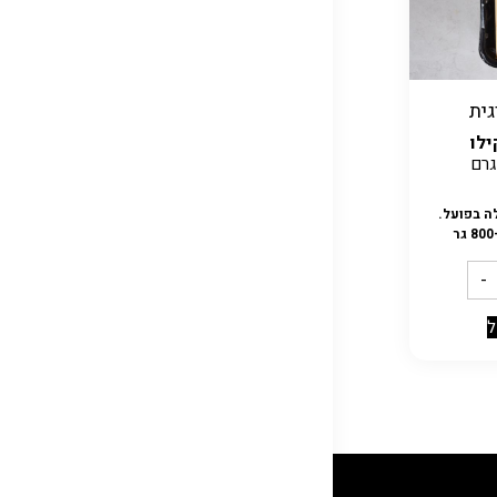
ית
לו
ה בפועל.
-
ל