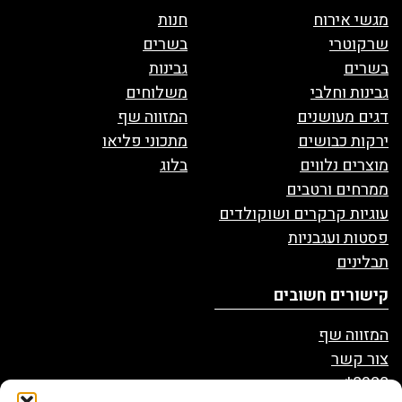
מגשי אירוח
חנות
שרקוטרי
בשרים
בשרים
גבינות
גבינות וחלבי
משלוחים
דגים מעושנים
המזווה שף
ירקות כבושים
מתכוני פליאו
מוצרים נלווים
בלוג
ממרחים ורטבים
עוגיות קרקרים ושוקולדים
פסטות ועגבניות
תבלינים
קישורים חשובים
המזווה שף
צור קשר
8328*