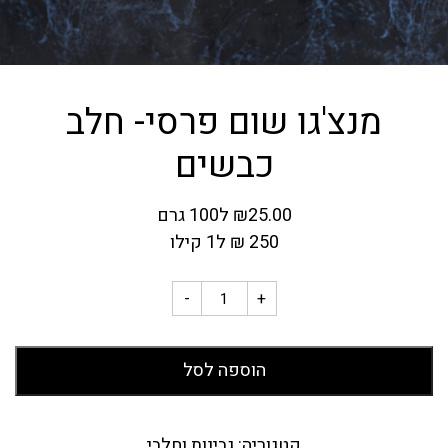
מנצ'גו שום פרסי- חלב
כבשים
25.00
₪
ל100 גרם
250
₪
ל1 קילו
-
+
הוספה לסל
קטגוריה:
גבינות וחלבי