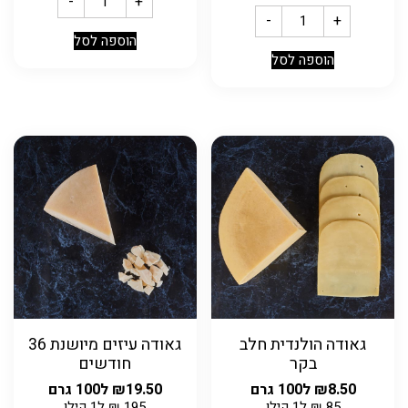
-
+
-
+
הוספה לסל
הוספה לסל
גאודה הולנדית חלב
גאודה עיזים מיושנת 36
בקר
חודשים
8.50
₪
ל100 גרם
19.50
₪
ל100 גרם
85
₪
ל1 קילו
195
₪
ל1 קילו