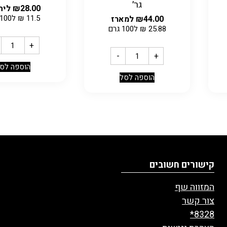
גר׳
28.00
₪
ליח
11.5
₪
ל100 גרם
44.00
₪
למארז
25.88
₪
ל100 גרם
+
-
+
הוספה לס
הוספה לסל
קישורים חשובים
המזווה שף
צור קשר
8328*