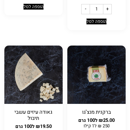
הוספה לסל
-
+
הוספה לסל
ברקנית מנצ'גו
גאודה עיזים עשבי
תיבול
25.00
₪
ל100 גרם
250
₪
ל1 קילו
19.50
₪
ל100 גרם