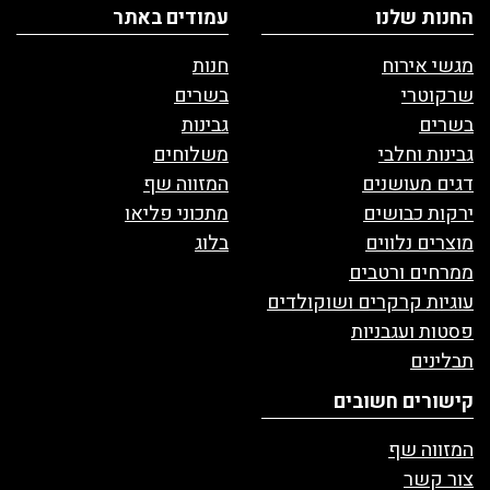
החנות שלנו
עמודים באתר
מגשי אירוח
חנות
שרקוטרי
בשרים
בשרים
גבינות
גבינות וחלבי
משלוחים
דגים מעושנים
המזווה שף
ירקות כבושים
מתכוני פליאו
מוצרים נלווים
בלוג
ממרחים ורטבים
עוגיות קרקרים ושוקולדים
פסטות ועגבניות
תבלינים
קישורים חשובים
המזווה שף
צור קשר