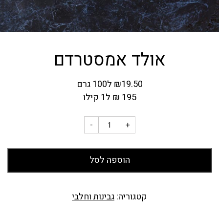
אולד אמסטרדם
19.50
₪
ל100 גרם
195
₪
ל1 קילו
-
+
הוספה לסל
קטגוריה:
גבינות וחלבי