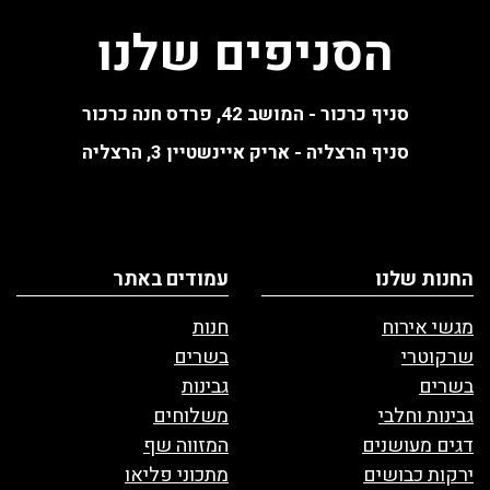
הסניפים שלנו
סניף כרכור - המושב 42, פרדס חנה כרכור
סניף הרצליה - אריק איינשטיין 3, הרצליה
החנות שלנו
עמודים באתר
מגשי אירוח
חנות
שרקוטרי
בשרים
בשרים
גבינות
גבינות וחלבי
משלוחים
דגים מעושנים
המזווה שף
ירקות כבושים
מתכוני פליאו