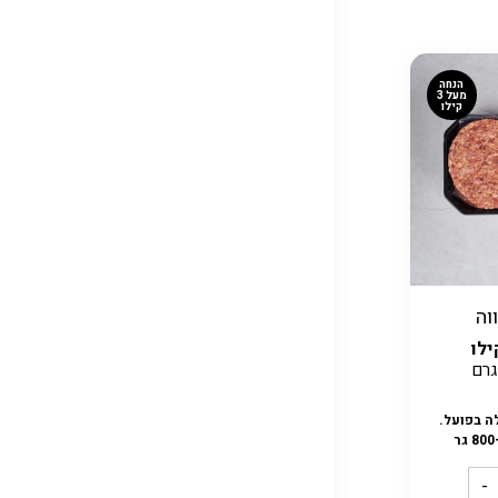
הנחה
מעל 3
קילו
וה
לו
ה בפועל.
-