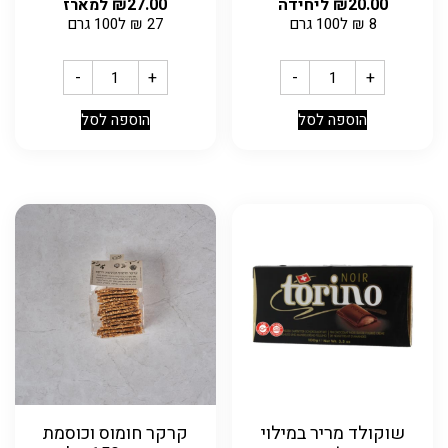
20.00
₪
ליחידה
27.00
₪
למארז
8
₪
ל100 גרם
27
₪
ל100 גרם
-
+
-
+
הוספה לסל
הוספה לסל
שוקולד מריר במילוי
קרקר חומוס וכוסמת