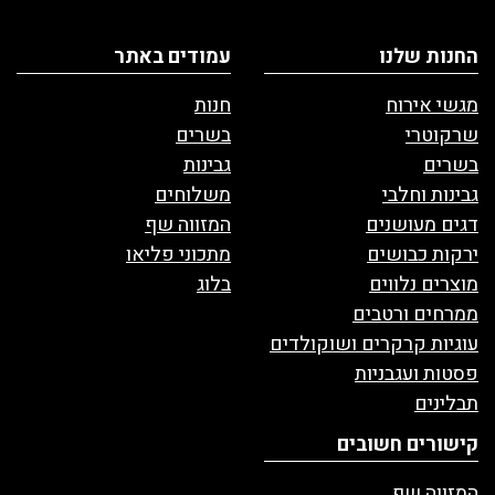
החנות שלנו
עמודים באתר
מגשי אירוח
חנות
שרקוטרי
בשרים
בשרים
גבינות
גבינות וחלבי
משלוחים
דגים מעושנים
המזווה שף
ירקות כבושים
מתכוני פליאו
מוצרים נלווים
בלוג
ממרחים ורטבים
עוגיות קרקרים ושוקולדים
פסטות ועגבניות
תבלינים
קישורים חשובים
המזווה שף