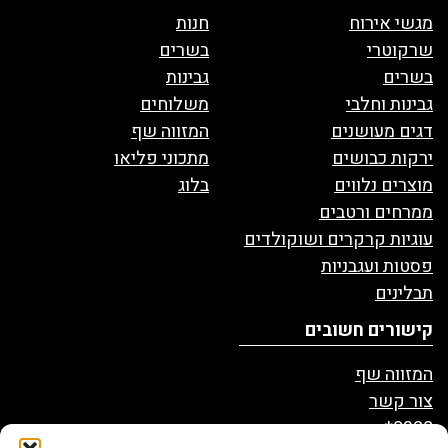
מגשי אירוח
חנות
שרקוטרי
בשרים
בשרים
גבינות
גבינות וחלבי
משלוחים
דגים מעושנים
המזווה שף
ירקות כבושים
מתכוני פליאו
מוצרים נלווים
בלוג
ממרחים ורטבים
עוגיות קרקרים ושוקולדים
פסטות ועגבניות
תבלינים
קישורים חשובים
המזווה שף
צור קשר
8328*