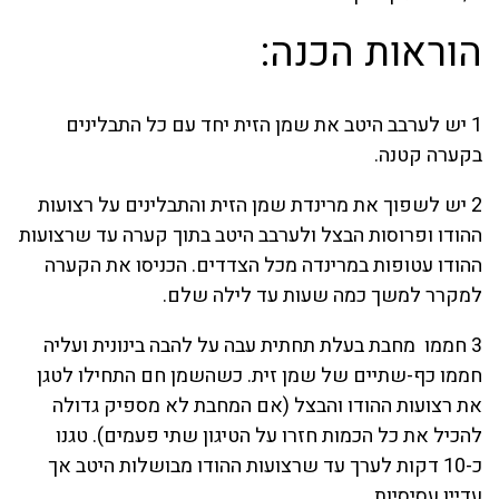
הוראות הכנה:
1 יש לערבב היטב את שמן הזית יחד עם כל התבלינים
בקערה קטנה.
2 יש לשפוך את מרינדת שמן הזית והתבלינים על רצועות
ההודו ופרוסות הבצל ולערבב היטב בתוך קערה עד שרצועות
ההודו עטופות במרינדה מכל הצדדים. הכניסו את הקערה
למקרר למשך כמה שעות עד לילה שלם.
3 חממו מחבת בעלת תחתית עבה על להבה בינונית ועליה
חממו כף-שתיים של שמן זית. כשהשמן חם התחילו לטגן
את רצועות ההודו והבצל (אם המחבת לא מספיק גדולה
להכיל את כל הכמות חזרו על הטיגון שתי פעמים). טגנו
כ-10 דקות לערך עד שרצועות ההודו מבושלות היטב אך
עדיין עסיסיות.