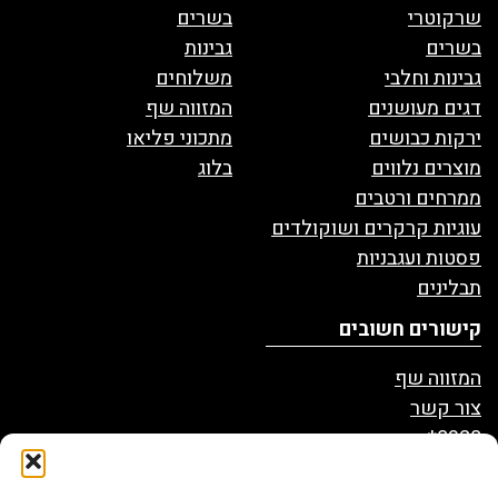
שרקוטרי
בשרים
בשרים
גבינות
גבינות וחלבי
משלוחים
דגים מעושנים
המזווה שף
ירקות כבושים
מתכוני פליאו
מוצרים נלווים
בלוג
ממרחים ורטבים
עוגיות קרקרים ושוקולדים
פסטות ועגבניות
תבלינים
קישורים חשובים
המזווה שף
צור קשר
8328*
הצהרת נגישות