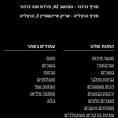
סניף כרכור - המושב 42, פרדס חנה כרכור
סניף הרצליה - אריק איינשטיין 3, הרצליה
החנות שלנו
עמודים באתר
מגשי אירוח
חנות
שרקוטרי
בשרים
בשרים
גבינות
גבינות וחלבי
משלוחים
דגים מעושנים
המזווה שף
ירקות כבושים
מתכוני פליאו
מוצרים נלווים
בלוג
ממרחים ורטבים
עוגיות קרקרים ושוקולדים