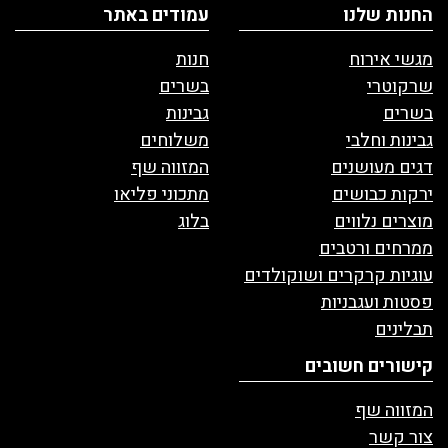
החנות שלנו
עמודים באתר
מגשי אירוח
חנות
שרקוטרי
בשרים
בשרים
גבינות
גבינות וחלבי
משלוחים
דגים מעושנים
המזווה שף
ירקות כבושים
מתכוני פליאו
מוצרים נלווים
בלוג
ממרחים ורטבים
עוגיות קרקרים ושוקולדים
פסטות ועגבניות
תבלינים
קישורים חשובים
המזווה שף
צור קשר