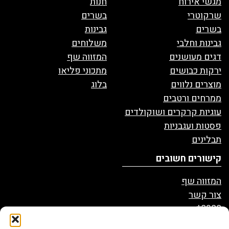
מגשי אירוח
חנות
שרקוטרי
בשרים
בשרים
גבינות
גבינות וחלבי
משלוחים
דגים מעושנים
המזווה שף
ירקות כבושים
מתכוני פליאו
מוצרים נלווים
בלוג
ממרחים ורטבים
עוגיות קרקרים ושוקולדים
פסטות ועגבניות
תבלינים
קישורים חשובים
המזווה שף
צור קשר
8328*
הצהרת נגישות