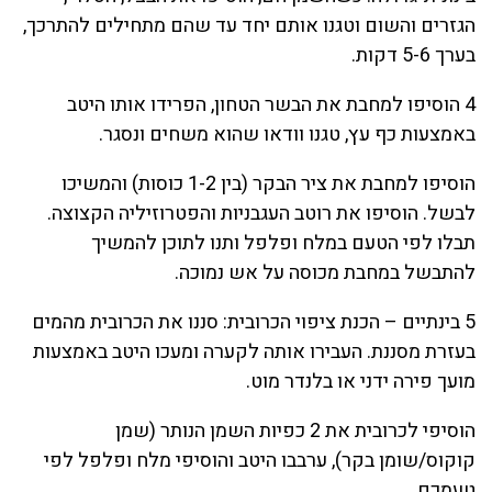
הגזרים והשום וטגנו אותם יחד עד שהם מתחילים להתרכך,
בערך 5-6 דקות.
4 הוסיפו למחבת את הבשר הטחון, הפרידו אותו היטב
באמצעות כף עץ, טגנו וודאו שהוא משחים ונסגר.
הוסיפו למחבת את ציר הבקר (בין 1-2 כוסות) והמשיכו
לבשל. הוסיפו את רוטב העגבניות והפטרוזיליה הקצוצה.
תבלו לפי הטעם במלח ופלפל ותנו לתוכן להמשיך
להתבשל במחבת מכוסה על אש נמוכה.
5 בינתיים – הכנת ציפוי הכרובית: סננו את הכרובית מהמים
בעזרת מסננת. העבירו אותה לקערה ומעכו היטב באמצעות
מועך פירה ידני או בלנדר מוט.
הוסיפי לכרובית את 2 כפיות השמן הנותר (שמן
קוקוס/שומן בקר), ערבבו היטב והוסיפי מלח ופלפל לפי
טעמכם.