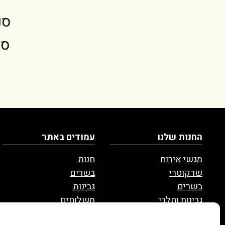
סניף
סני
החנות שלנו
עמודים באתר
מגשי אירוח
חנות
שרקוטרי
בשרים
בשרים
גבינות
גבינות וחלבי
משלוחים
דגים מעושנים
המזווה שף