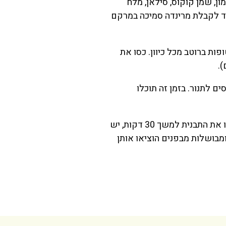
ון, שמן קוקוס, סילאן, מלח
עד לקבלת מרינדה סמיכה במרקם
פות ברוטב מכל כיוון. כסו את
 בטמפרטורת החדר למשך 30 דק' לפני שמכניסים לתנור. בזמן זה תוכלו
4 פרסו נייר אפייה על תבנית וסדרו את הכנפיים על התבנית (עם מרווח בינהן). כשהתנור חם הכניסו את התבנית למשך 30 דקות, יש
מבושלות מבפנים הוציאו אותן