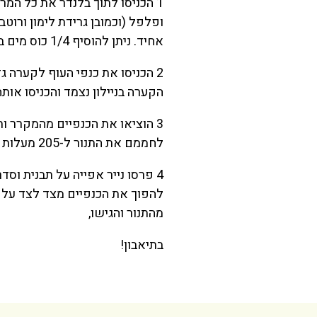
1 הכניסו לתוך בלנדר את כל המרכ
ופלפל (וכמובן גרידת לימון ורו
אחיד. ניתן להוסיף 1/4 כוס מים במידה וצריך לדלל מעט את המרינדה.
2 הכניסו את כנפי העוף לקערה ג
הקערה בניילון נצמד והכניסו אותה למקרר למשך חצ
לחממם את התנור ל-205 מעלות במצב טורבו/גריל על מנת להשחים ולצלות היטב את הכנפיים.
להפוך את הכנפיים מצד לצד על 
מהתנור והגישו,
בתיאבון!