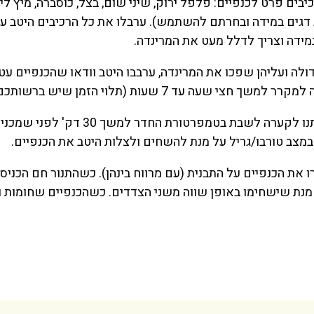
יבים פרט לכנפיים: פלפל ירוק, שיני שום, בצל, כוסברה, מיץ לימ
טב דגים במידה ובחרתם להשתמש). ערבלו את כל הרכיבים היטב 
דולה ועליהן שפכו את המרינדה, ערבבו היטב וודאו שהכנפיים עטו
י שעה עד 7 שעות (תלוי הזמן שיש ברשותכם).
3 הוציאו את הכנפיים מהמקרר ותנו לקערה לשבת
מנת שישחימו באופן שווה משני הצדדים. כשהכנפיים שחומות ו