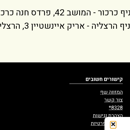
 כרכור - המושב 42, פרדס חנה כרכור
ף הרצליה - אריק איינשטיין 3, הרצליה
קישורים חשובים
המזווה שף
צור קשר
8328*
הצהרת נגישות
מדיניות פרטיות