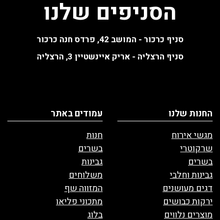
הסניפים שלנו
סניף כרכור - המושב 42, פרדס חנה כרכור
סניף הרצליה - אריק איינשטיין 3, הרצליה
החנות שלנו
עמודים באתר
מגשי אירוח
חנות
שרקוטרי
בשרים
בשרים
גבינות
גבינות וחלבי
משלוחים
דגים מעושנים
המזווה שף
ירקות כבושים
מתכוני פליאו
מוצרים נלווים
בלוג