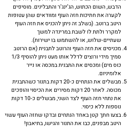
הדבש, השום הכתוש, הג'ינג'ר והתבלינים. מוסיפים
לקערה את חתיכות חזה העוף ומוודאים שהן עטופות
היטב ברוטב. (בשלב זה ניתן להכניס את חזה העוף
למקרר ולתת לו לשבת במרינדה למשך
שעתיים-שלוש, או להשתמש בו ישירות).
מכניסים את חזה העוף והרוטב לתבנית (אם הרוטב
סמיך מידי ורוצים לדלל אותו מעט ניתן להוסיף 1/3
כוס מים) ומכסים את התבנית במכסה או נייר
אלומיניום.
מבשלים את הנתחים כ-20 דקות בתנור כשהתבנית
מכוסה. לאחר 20 דקות מסירים את הכיסוי והופכים
את נתחי חזה העוף לצד השני, מבשלים כ-10 דקות
נוספות ללא כיסוי.
בצעו חתך קטן באחד הנתחים ובדקו שחזה העוף עשוי
היטב מבפנים, כבו את התנור והגישו, בתיאבון!