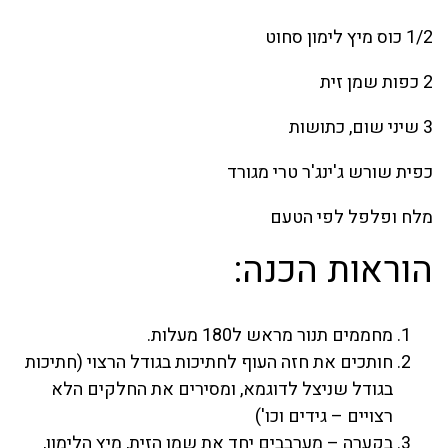
1/2 כוס מיץ לימון סחוט
2 כפות שמן זית
3 שיני שום, כתושות
כפית שורש ג'ינג'ר טרי מגורד
מלח ופלפל לפי הטעם
הוראות הכנה:
מחממים תנור מראש ל180 מעלות.
חותכים את חזה העוף לחתיכות בגודל הרצוי (חתיכות
בגודל שניצל לדוגמא, ומסירים את החלקים הלא
רצויים – גידים וכו')
בקערה – מערבבים יחד את שמן הזית, מיץ הלימון,