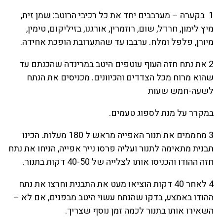
1 בקערה – מערבבים יחד את כל רכיבי הרוטב: שמן זית,
מיץ לימון, חרדל, שום, רוזמרין, אורגנו, בזיליקום, טימין,
מיורן, פלפל ומלח. ערבבו עד שהתערובת הופכת אחידה.
2 את נתח חזה העוף עוטפים היטב במרינדה שהכנתם עד
שהוא מרוח מכל הצדדים והכיוונים. מכניסים את הנתח
לשעה-חמש שעות
במקרר על מנת לספוג טעמים.
3 מחממים את תנור האפייה מראש ל 180 מעלות. הכינו
תבנית מתאימה לתנור ועליה פרסו נייר אפייה, הניחו את נתח
חזה ההודו והכניסו אותו לצלייה של 40-50 דקות בתנור.
4 לאחר 40 דקות הוציאו מעט את התבנית וחרצו את נתח
ההודו באמצע, בדקו שהנתח עשוי היטב מבפנים, אם לא –
השאירו אותו בתנור לכמה זמן נוסף שצריך.