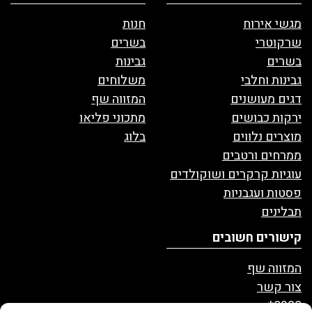
מגשי אירוח
חנות
שרקוטרי
בשרים
בשרים
גבינות
גבינות וחלבי
משלוחים
דגים מעושנים
המזווה שף
ירקות כבושים
מתכוני פליאו
מוצרים נלווים
בלוג
ממרחים ורטבים
עוגיות קרקרים ושוקולדים
פסטות ועגבניות
תבלינים
קישורים חשובים
המזווה שף
צור קשר
8328*