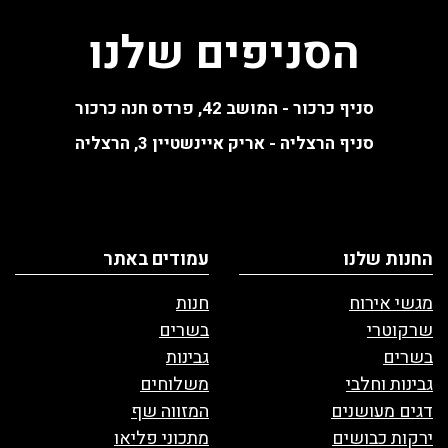
הסניפים שלנו
סניף כרכור - המושב 42, פרדס חנה כרכור
סניף הרצליה - אריק איינשטיין 3, הרצליה
החנות שלנו
עמודים באתר
מגשי אירוח
חנות
שרקוטרי
בשרים
בשרים
גבינות
גבינות וחלבי
משלוחים
דגים מעושנים
המזווה שף
ירקות כבושים
מתכוני פליאו