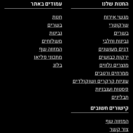
החנות שלנו
עמודים באתר
מגשי אירוח
חנות
שרקוטרי
בשרים
בשרים
גבינות
גבינות וחלבי
משלוחים
דגים מעושנים
המזווה שף
ירקות כבושים
מתכוני פליאו
מוצרים נלווים
בלוג
ממרחים ורטבים
עוגיות קרקרים ושוקולדים
פסטות ועגבניות
תבלינים
קישורים חשובים
המזווה שף
צור קשר